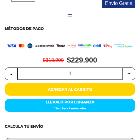
Colchones
Envío Gratis
Cocina
MÉTODOS DE PAGO
Tecnología
ElectroHogar
$229.900
$318.900
Sonido
-
+
Combos
AGREGAR AL CARRITO
Herramientas
LLÉVALO POR LIBRANZA
Cuidado
*Solo Para Pensionados
Personal
Accesorios
CALCULA TU ENVÍO