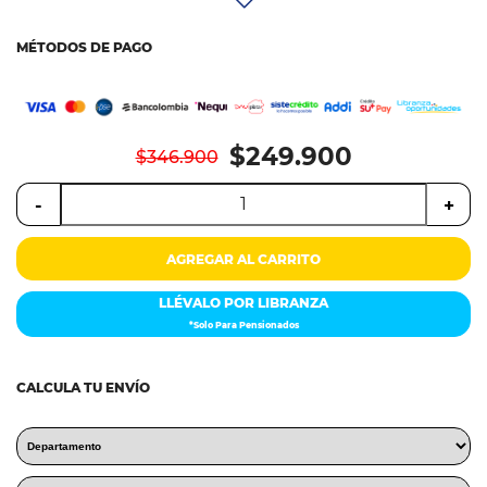
Colchones
MÉTODOS DE PAGO
Cocina
Tecnología
$249.900
ElectroHogar
$346.900
-
+
Sonido
Combos
AGREGAR AL CARRITO
LLÉVALO POR LIBRANZA
Herramientas
*Solo Para Pensionados
Cuidado
Personal
CALCULA TU ENVÍO
Accesorios