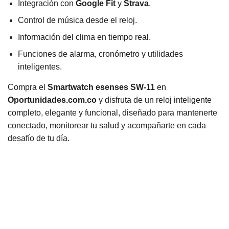
Integración con
Google Fit
y
Strava
.
Control de música desde el reloj.
Información del clima en tiempo real.
Funciones de alarma, cronómetro y utilidades
inteligentes.
Compra el
Smartwatch esenses SW-11
en
Oportunidades.com.co
y disfruta de un reloj inteligente
completo, elegante y funcional, diseñado para mantenerte
conectado, monitorear tu salud y acompañarte en cada
desafío de tu día.
M
a
Esenses
rc
a
R
a
n
g
$100.000 -