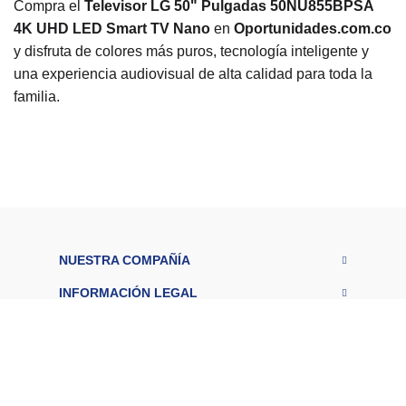
Compra el
Televisor LG 50" Pulgadas 50NU855BPSA
4K UHD LED Smart TV Nano
en
Oportunidades.com.co
y disfruta de colores más puros, tecnología inteligente y
una experiencia audiovisual de alta calidad para toda la
familia.
R
a
n
g
o
$1.000.000 -
d
e
$2.000.000
p
r
NUESTRA COMPAÑÍA
e
ci
INFORMACIÓN LEGAL
o
S
SERVICIO AL CLIENTE
m
ar
REDES SOCIALES
Si
t
T