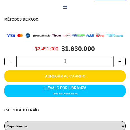
Colchones
Cocina
MÉTODOS DE PAGO
Tecnología
ElectroHogar
$1.630.000
$2.451.000
Sonido
-
+
Combos
AGREGAR AL CARRITO
Herramientas
LLÉVALO POR LIBRANZA
*Solo Para Pensionados
Cuidado
Personal
CALCULA TU ENVÍO
Accesorios