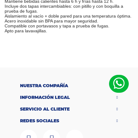
Mantiene bebidas calientes hasta 6 h y frías hasta 12 h.
Incluye dos tapas intercambiables: con pitillo y con boquilla a
prueba de fugas.
Aislamiento al vacío + doble pared para una temperatura óptima.
Acero inoxidable sin BPA para mayor seguridad.
Compatible con portavasos y tapa a prueba de fugas.
Apto para lavavajillas.
M
a
Cubitt
r
c
a
C
a
p
20 oz (aprox.
a
NUESTRA COMPAÑÍA
ci
591 ml)
d
INFORMACIÓN LEGAL
a
d
SERVICIO AL CLIENTE
M
a
REDES SOCIALES
Acero
t
e
ri
inoxidable 304