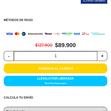
Envío Gratis
Colchones
Cocina
MÉTODOS DE PAGO
Tecnología
ElectroHogar
$89.900
$127.900
Sonido
-
+
Combos
AGREGAR AL CARRITO
Herramientas
LLÉVALO POR LIBRANZA
Cuidado
*Solo Para Pensionados
Personal
CALCULA TU ENVÍO
Accesorios