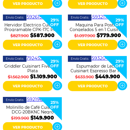
VER PRODUCTO
VER PRODUCTO
Envío Gratis
Envío Gratis
29%
29%
OFF
OFF
Hervidor Electrico Cuisinart
Maquina Para Postres
Programable CPK-17C Plata
Congelados 5 en 1 Cuisinart
ICE-FD10C Blanca
$587.900
$779.900
$827.900
$1.097.900
VER PRODUCTO
VER PRODUCTO
Envío Gratis
Envío Gratis
29%
29%
OFF
OFF
Griddler Cuisinart Five GR-5
Espumador de Leche
Plata
Cuisinart Espresso Bar FR-
16C Negro
$1.109.900
$449.900
$1.562.900
$633.900
VER PRODUCTO
VER PRODUCTO
Envío Gratis
25%
OFF
Molinillo de Café Cuisinart
DCG-20BKNC Negro
$149.900
$199.900
VER PRODUCTO