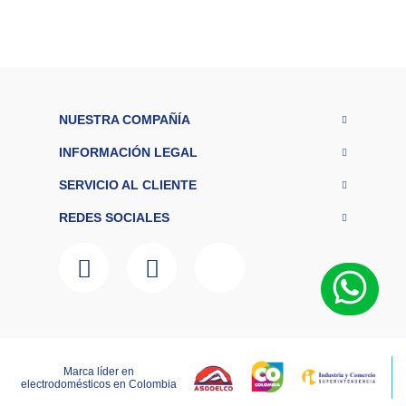
Colchones
Cocina
Tecnología
NUESTRA COMPAÑÍA
ElectroHogar
INFORMACIÓN LEGAL
Sonido
SERVICIO AL CLIENTE
REDES SOCIALES
Combos
Herramientas
Cuidado
Personal
Accesorios
Marca líder en
LAGOBO DISTRIBUCIONES S.A.S – NIT 800.135.342-6
electrodomésticos en Colombia
RNT:259151