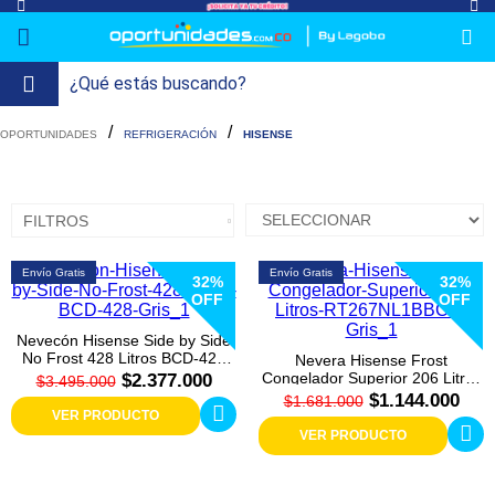
lavado-
Refrigeración
refrigeracion-
Televisión
Aire y
Colchones
Cocina
Tecnología
ElectroHogar
Sonido
Combos/a>
Herramientas/a>
Cuidado
Accesorios/a>
REFRIGERACIÓN
HISENSE
y-
comercial
Climatización
Personal/a>
Mi
Lavado
secado
Tiendas
Ver
y
uenta
más
Secado
FILTROS
Refrigeración
Envío Gratis
Envío Gratis
32%
32%
OFF
OFF
Refrigeración
Comercial
Nevecón Hisense Side by Side
No Frost 428 Litros BCD-428
Nevera Hisense Frost
Televisión
Gris
Congelador Superior 206 Litros
$2.377.000
$3.495.000
RT267NL1B/BCD Gris
$1.144.000
$1.681.000
VER PRODUCTO
Aire y
VER PRODUCTO
Climatización