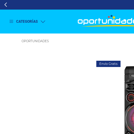
CATEGORÍAS
Ver
más
Lavado
y
Secado
Refrigeración
Envío Gratis
Refrigeración
Comercial
Televisión
Aire y
Climatización
Colchones
Cocina
Tecnología
ElectroHogar