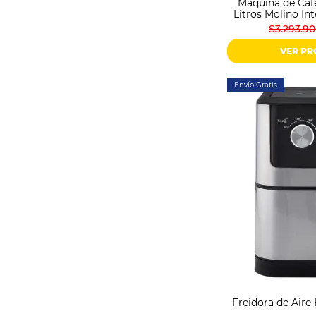
Máquina de Café
Litros Molino I
$3.293.9
VER P
Envío Gratis
Freidora de Aire 