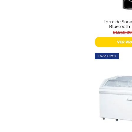
Sonido
Combos
Herramientas
Torre de So
Cuidado
Bluetooth 
Personal
$1.560.0
Accesorios
VER P
Envío Gratis