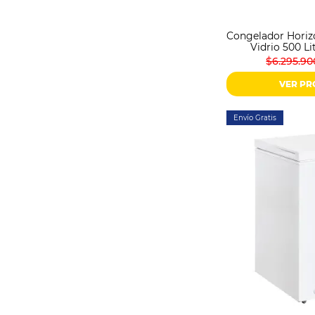
Congelador Horizo
Vidrio 500 L
$6.295.90
VER P
Envío Gratis