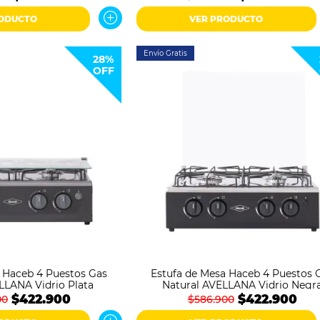
RODUCTO
VER PRODUCTO
Envío Gratis
28%
OFF
 Haceb 4 Puestos Gas
Estufa de Mesa Haceb 4 Puestos 
LLANA Vidrio Plata
Natural AVELLANA Vidrio Negr
$422.900
$422.900
00
$586.900