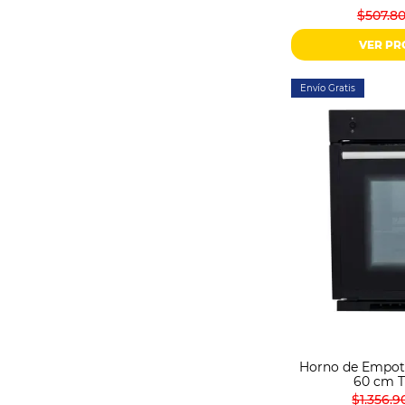
$507.8
VER P
Envío Gratis
Horno de Empot
60 cm T
$1.356.9