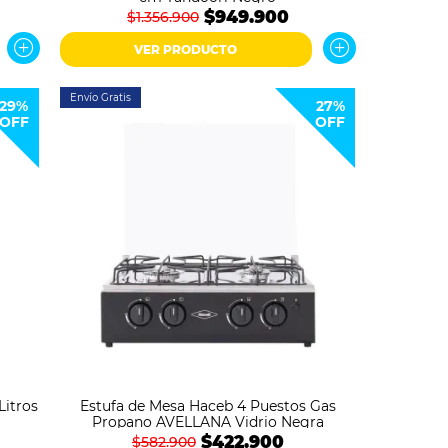
$949.900
$1.356.900
VER PRODUCTO
Envío Gratis
29%
27%
OFF
OFF
Litros
Estufa de Mesa Haceb 4 Puestos Gas
Propano AVELLANA Vidrio Negra
$422.900
$582.900