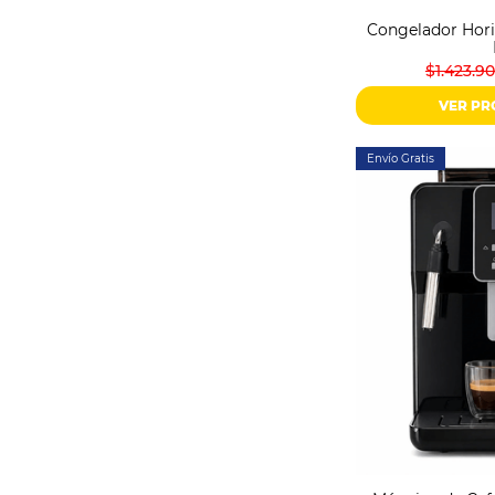
Congelador Hori
$1.423.9
VER P
Envío Gratis