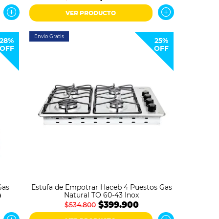
VER PRODUCTO
Envío Gratis
28%
25%
OFF
OFF
Gas
Estufa de Empotrar Haceb 4 Puestos Gas
a
Natural TO 60-43 Inox
$399.900
$534.800