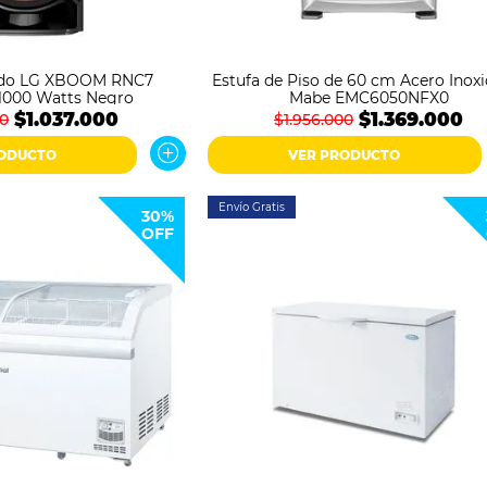
nido LG XBOOM RNC7
Estufa de Piso de 60 cm Acero Inoxi
1000 Watts Negro
Mabe EMC6050NFX0
$1.037.000
$1.369.000
00
$1.956.000
RODUCTO
VER PRODUCTO
Envío Gratis
30%
OFF