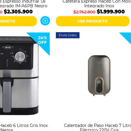
 Espresso Indufrial 1,8
Cafetera Expreso Haceb Con Mol
ntegrado IM-A6PB Negro
Integrado Inox
$2.305.900
$1.999.900
00
$2.762.800
RODUCTO
VER PRODUCTO
Envío Gratis
24%
OFF
Haceb 6 Litros Gris Inox
Calentador de Paso Haceb 7 Litr
Negra
Eléctrico 220V Gris