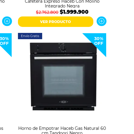
ino
Cafetera Expreso Haceb Con Molino
Integrado Negra
$1.999.900
$2.762.800
VER PRODUCTO
Envío Gratis
30%
30%
OFF
OFF
os
Horno de Empotrar Haceb Gas Natural 60
cm Tandoori Negro