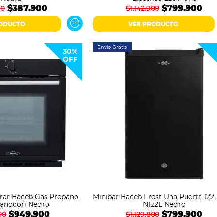
$387.900
$799.900
00
$1.142.900
RODUCTO
VER PRODUCTO
Envío Gratis
30%
OFF
rar Haceb Gas Propano
Minibar Haceb Frost Una Puerta 122 
andoori Negro
N122L Negro
$949.900
$799.900
00
$1.129.800