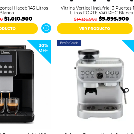
zontal Haceb 145 Litros
Vitrina Vertical Indufrial 3 Puertas
Blanco
Litros FORTE V40-RHC Blanca
$1.010.900
$9.895.900
00
$14.136.900
RODUCTO
VER PRODUCTO
Envío Gratis
30%
OFF