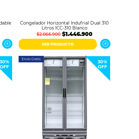
dable
Congelador Horizontal Indufrial Dual 310
Litros ICC-310 Blanco
$1.446.900
$2.066.900
VER PRODUCTO
Envío Gratis
30%
30%
OFF
OFF