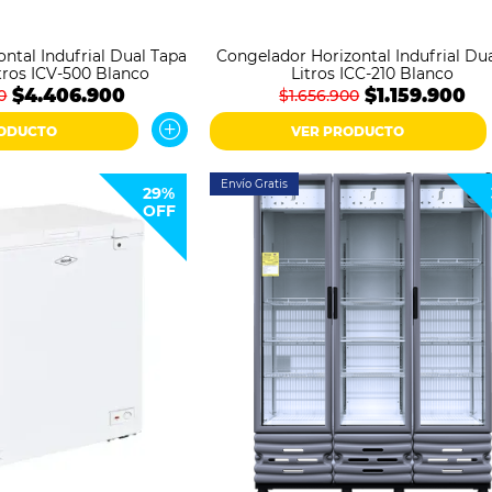
ntal Indufrial Dual Tapa
Congelador Horizontal Indufrial Dua
itros ICV-500 Blanco
Litros ICC-210 Blanco
$4.406.900
$1.159.900
0
$1.656.900
RODUCTO
VER PRODUCTO
Envío Gratis
29%
OFF