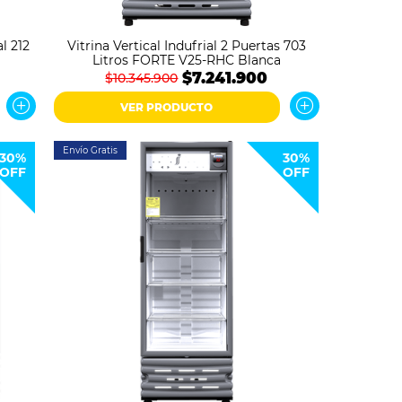
l 212
Vitrina Vertical Indufrial 2 Puertas 703
Litros FORTE V25-RHC Blanca
$7.241.900
$10.345.900
VER PRODUCTO
Envío Gratis
30%
30%
OFF
OFF