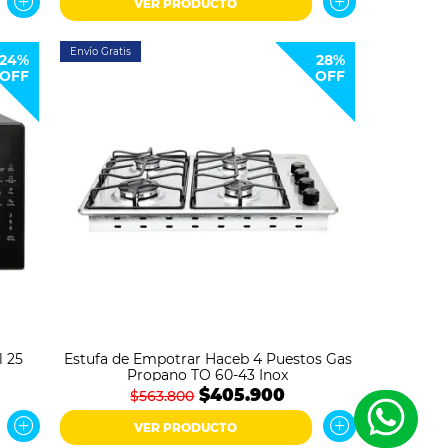
VER PRODUCTO
Envío Gratis
24%
28%
OFF
OFF
l 25
Estufa de Empotrar Haceb 4 Puestos Gas
Propano TO 60-43 Inox
$405.900
$563.800
VER PRODUCTO