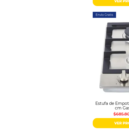
VER P
Envío Gratis
Estufa de Empot
cm Gas
$685.8
VER P