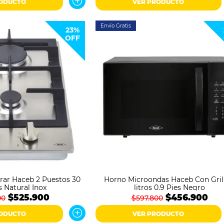
RODUCTO
VER PRODUCTO
Envío Gratis
23%
OFF
rar Haceb 2 Puestos 30
Horno Microondas Haceb Con Gril
 Natural Inox
litros 0.9 Pies Negro
$525.900
$456.900
00
$597.800
RODUCTO
VER PRODUCTO