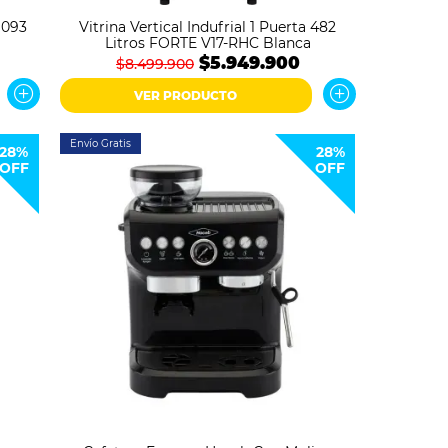
 1093
Vitrina Vertical Indufrial 1 Puerta 482
Litros FORTE V17-RHC Blanca
$5.949.900
$8.499.900
VER PRODUCTO
Envío Gratis
28%
28%
OFF
OFF