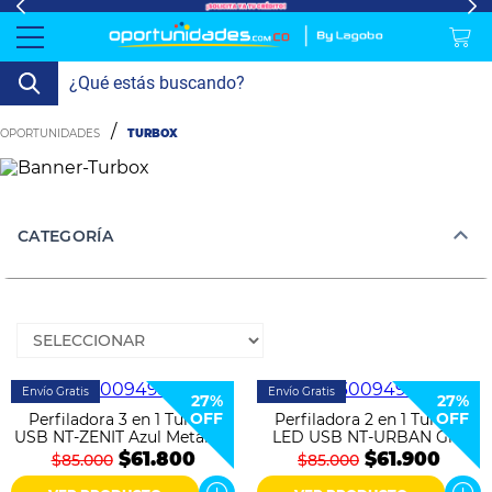
lavado-
Refrigeración
refrigeracion-
Televisión
Aire y
Colchones
Cocina
Tecnología
ElectroHogar
Sonido
Combos/a>
Herramientas/a>
Cuidado
Accesorios/a>
TURBOX
y-
comercial
Climatización
Personal/a>
Mi
Lavado
secado
Tiendas
Ver
y
cuenta
más
Secado
CATEGORÍA
Refrigeración
Refrigeración
Comercial
Televisión
Envío Gratis
Envío Gratis
27%
27%
OFF
OFF
Perfiladora 3 en 1 Turbox
Perfiladora 2 en 1 Turbox
Aire y
USB NT-ZENIT Azul Metálico
LED USB NT-URBAN Gris
Climatización
Metálico
$61.800
$61.900
$85.000
$85.000