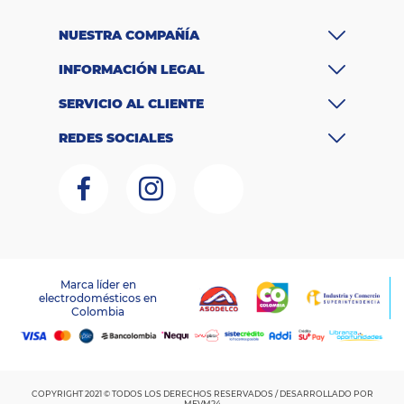
NUESTRA COMPAÑÍA
INFORMACIÓN LEGAL
SERVICIO AL CLIENTE
REDES SOCIALES
Marca líder en
electrodomésticos en
LAGOBO DISTRIBUCIONES S.A.S – NIT 800.135.342-6
Colombia
RNT:259151
COPYRIGHT 2021 © TODOS LOS DERECHOS RESERVADOS / DESARROLLADO POR
MEVM24