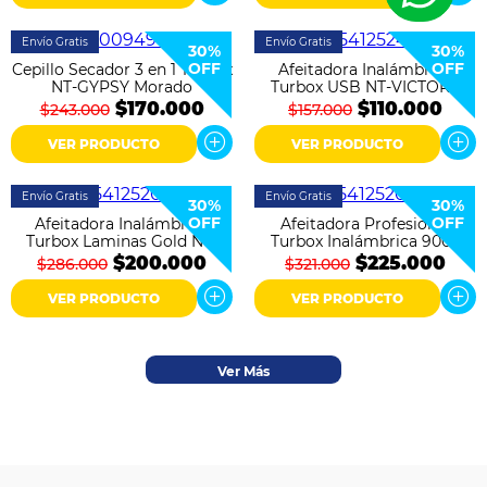
Envío Gratis
Envío Gratis
30%
30%
OFF
OFF
Cepillo Secador 3 en 1 Turbox
Afeitadora Inalámbrica
NT-GYPSY Morado
Turbox USB NT-VICTORY
Plata
$170.000
$110.000
$243.000
$157.000
VER PRODUCTO
VER PRODUCTO
Envío Gratis
Envío Gratis
30%
30%
OFF
OFF
Afeitadora Inalámbrica
Afeitadora Profesional
Turbox Laminas Gold NT-
Turbox Inalámbrica 9000
TITANIUM SHAVER
RPM NT-RED BULL Roja
$200.000
$225.000
$286.000
$321.000
Metalizado
VER PRODUCTO
VER PRODUCTO